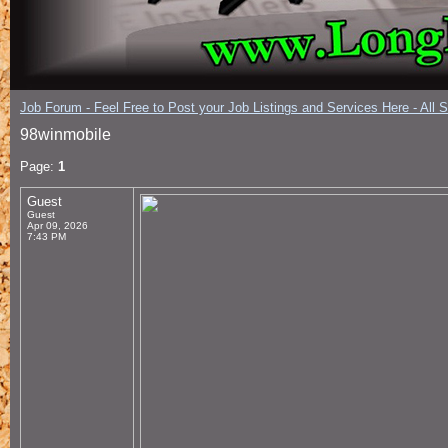
Job Forum - Feel Free to Post your Job Listings and Services Here - All 
98winmobile
Page:
1
Guest
Guest
Apr 09, 2026
7:43 PM