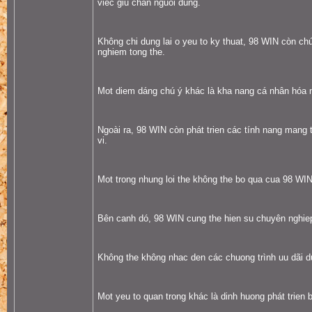
viec giu chân nguoi dùng.
Không chi dung lai o yeu to ky thuat, 98 WIN còn ch
nghiem tong the.
Mot diem dáng chú ý khác là kha nang cá nhân hóa no
Ngoài ra, 98 WIN còn phát trien các tính nang mang t
vi.
Mot trong nhung loi the không the bo qua cua 98 WIN 
Bên canh dó, 98 WIN cung the hien su chuyên nghiep 
Không the không nhac den các chuong trình uu dãi du
Mot yeu to quan trong khác là dinh huong phát trien