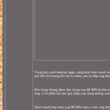
Trong boi canh internet ngày càng phát trien manh me
bat trên thi truong khi hoi tu nhieu yeu to dáp ung d
Mot trong nhung diem dac trung cua 98 WIN là kha nan
thay vì bi phân tán boi quá nhieu noi dung không can 
Diem manh tiep theo cua 98 WIN nam o viec ung dung c